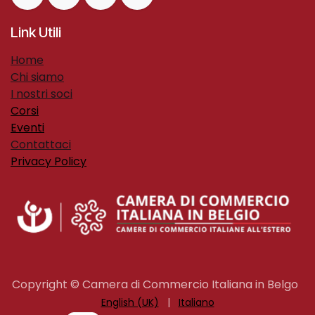
Link Utili
H​ome​
Chi siamo
I nostri soci
Corsi
Eventi
Contattaci
Privacy Policy
Copyright © Camera di Commercio Italiana in Belgo
English (UK)
|
Italiano