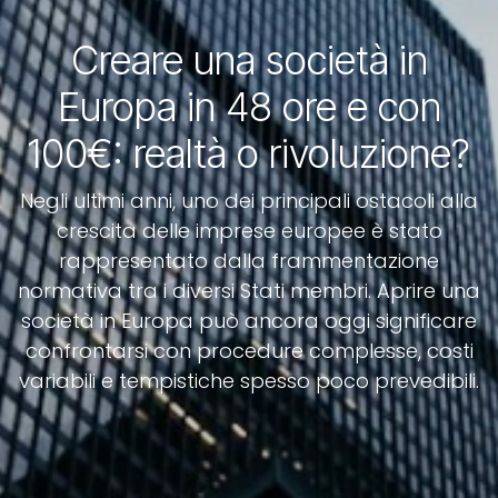
Creare una società in
Europa in 48 ore e con
100€: realtà o rivoluzione?
Negli ultimi anni, uno dei principali ostacoli alla
crescita delle imprese europee è stato
rappresentato dalla frammentazione
normativa tra i diversi Stati membri. Aprire una
società in Europa può ancora oggi significare
confrontarsi con procedure complesse, costi
variabili e tempistiche spesso poco prevedibili.