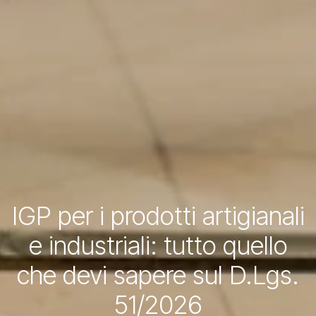
IGP per i prodotti artigianali
e industriali: tutto quello
che devi sapere sul D.Lgs.
51/2026