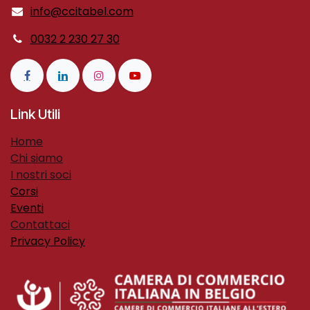
info@ccitabel.com
0032 2 230 27 30
Link Utili
H​ome​
Chi siamo
I nostri soci
Corsi
Eventi
Contattaci
Privacy Policy