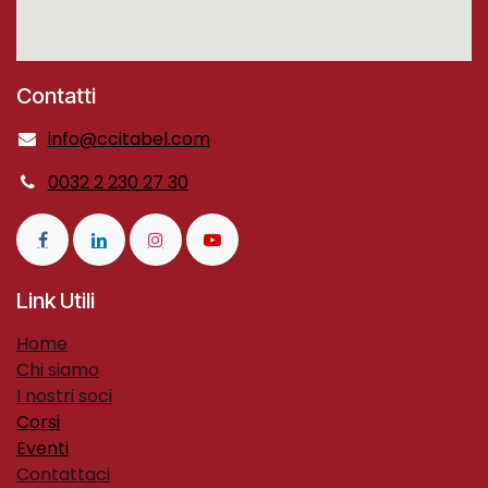
Contatti
info@ccitabel.com
0032 2 230 27 30
Link Utili
H​ome​
Chi siamo
I nostri soci
Corsi
Eventi
Contattaci