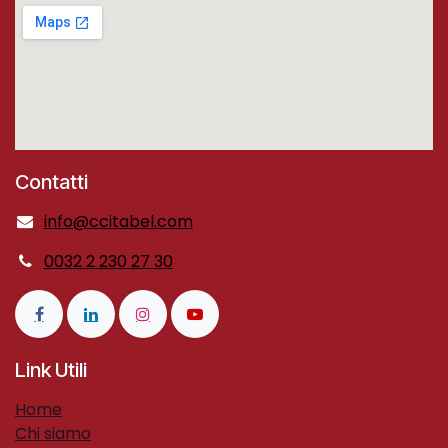
Contatti
info@ccitabel.com
0032 2 230 27 30
Link Utili
H​ome​
Chi siamo