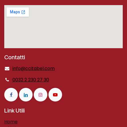
Contatti
info@ccitabel.com
0032 2 230 27 30
Link Utili
H​ome​