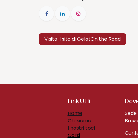
Visita il sito di GelatOn the Road
Link Utili
Dove
H​ome​
Sede 
Chi siamo
Bruxe
I nostri soci
Confe
Corsi