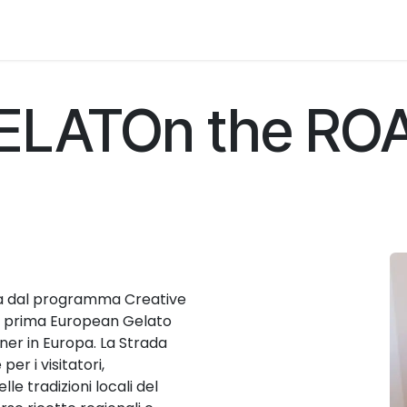
Servizi
Adesione
Desk Europa
Desk Formaz
ELATOn the RO
iata dal programma Creative
 la prima European Gelato
ner in Europa. La Strada
er i visitatori,
e tradizioni locali del