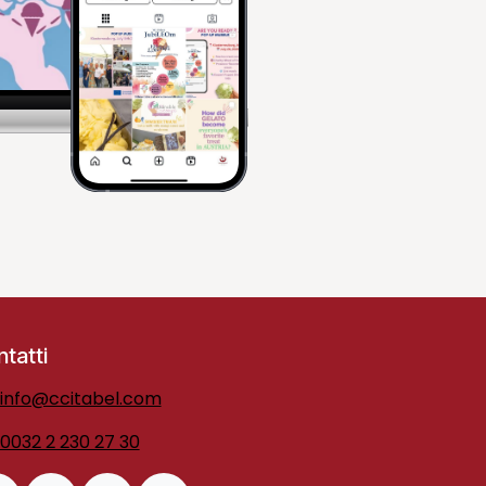
tatti
info@ccitabel.com
0032 2 230 27 30