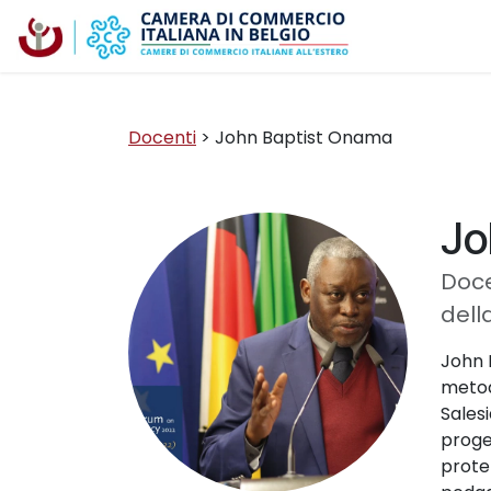
Passa al contenuto
La Camera
Docenti
> John Baptist Onama
Jo
Doce
dell
John 
metodo
Salesi
proge
protez