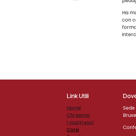
pedag
Ha ma
con c
format
interc
Link Utili
Dove
H​ome​
Sede 
Chi siamo
Bruxe
I nostri soci
Confe
Corsi