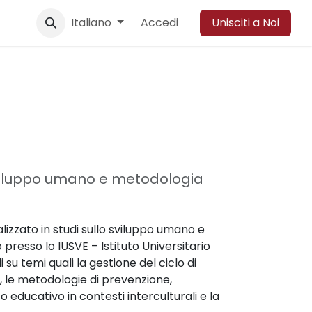
ione
Eventi
Italiano
News
Contattaci
Accedi
Unisciti a Noi
sviluppo umano e metodologia
zzato in studi sullo sviluppo umano e
presso lo IUSVE – Istituto Universitario
 su temi quali la gestione del ciclo di
, le metodologie di prevenzione,
o educativo in contesti interculturali e la