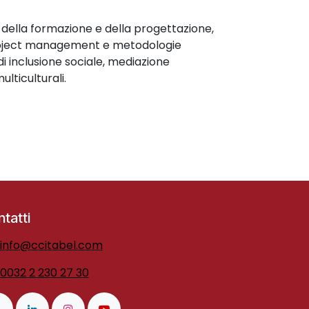
della formazione e della progettazione,
 project management e metodologie
di inclusione sociale, mediazione
lticulturali.
tatti
info@ccitabel.com
0032 2 230 27 30