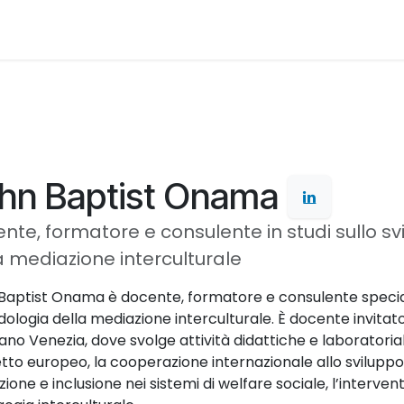
Servizi
Adesione
Desk Europa
Desk Formaz
hn Baptist Onama
nte, formatore e consulente in studi sullo 
a mediazione interculturale
Baptist Onama è docente, formatore e consulente speciali
logia della mediazione interculturale. È docente invitato 
ano Venezia, dove svolge attività didattiche e laboratoriali
tto europeo, la cooperazione internazionale allo sviluppo
ione e inclusione nei sistemi di welfare sociale, l’intervent