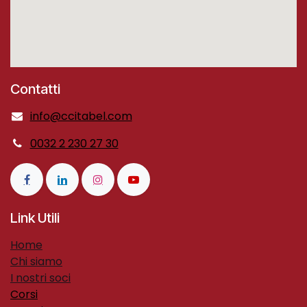
Contatti
info@ccitabel.com
0032 2 230 27 30
Link Utili
H​ome​
Chi siamo
I nostri soci
Corsi